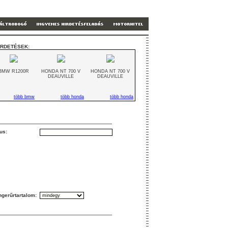
IRDETÉSEK:
BMW R1200R
HONDA NT 700 V
HONDA NT 700 V
DEAUVILLE
DEAUVILLE
több bmw
több honda
több honda
us:
gerűrtartalom: