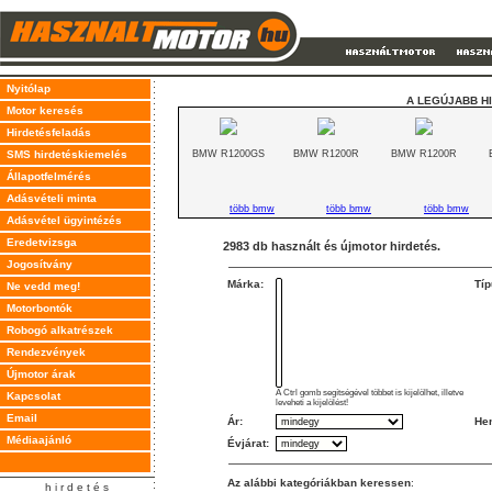
Nyitólap
A LEGÚJABB H
Motor keresés
Hirdetésfeladás
SMS hirdetéskiemelés
BMW R1200GS
BMW R1200R
BMW R1200R
Állapotfelmérés
Adásvételi minta
több bmw
több bmw
több bmw
Adásvétel ügyintézés
Eredetvizsga
2983 db használt és újmotor hirdetés.
Jogosítvány
Márka:
Típ
Ne vedd meg!
Motorbontók
Robogó alkatrészek
Rendezvények
Újmotor árak
A Ctrl gomb segítségével többet is kijelölhet, illetve
Kapcsolat
leveheti a kijelölést!
Email
Ár:
Hen
Médiaajánló
Évjárat:
Az alábbi kategóriákban keressen
:
h i r d e t é s