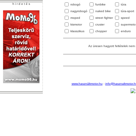
h i r d e t é s
robogó
funbike
túra
nagyrobogó
naked bike
túra-sport
moped
street fighter
speed
kismotor
crusier
supermoto
klasszikus
chopper
enduro
Az üresen hagyott feltételek nem
www.használtmotor.hu
-
info@hasznaltmotor.h