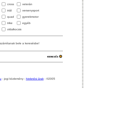
cross
veterán
triál
versenysport
quad
gyerekmotor
trike
egyéb
oldalkocsis
 számítanak bele a keresésbe!
u
- jogi közlemény -
hirdetési árak
- ©2005