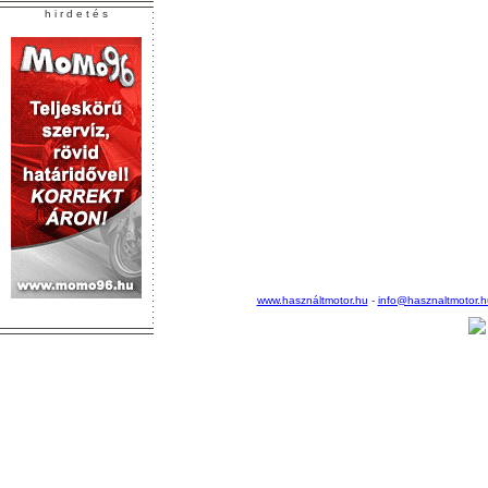
h i r d e t é s
www.használtmotor.hu
-
info@hasznaltmotor.h