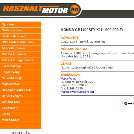
Nyitólap
HONDA CB1100SFY X11 , 999,000 Ft
Motor keresés
Hirdetésfeladás
ÁLTALÁNOS
2001. 11.hó , bordó, 37.609 km,
SMS hirdetéskiemelés
Állapotfelmérés
MŰSZAKI ADATOK
4 ütemű, 1100 ccm, 4 hengeres motor, vízhűtés, 6 seb
Adásvételi minta
tárcsafék hátul, 254 kg,
Adásvétel ügyintézés
LEÍRÁS
Eredetvizsga
Nagyonszép megkímélt állapotu motor.
Jogosítvány
ÉRDEKLŐDNI
Ne vedd meg!
Maxx Power
Budapest, Bécsi út 170.
Motorbontók
telefon: 13672842
fax: 1/368-0130
Robogó alkatrészek
maxxpower@axelero.hu
Rendezvények
Újmotor árak
Kapcsolat
Email
Médiaajánló
h i r d e t é s