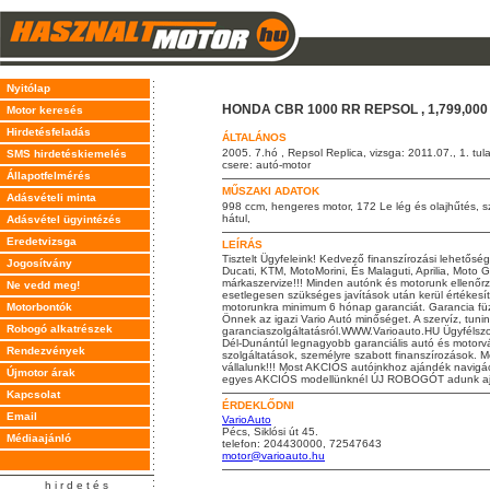
Nyitólap
HONDA CBR 1000 RR REPSOL , 1,799,000 
Motor keresés
Hirdetésfeladás
ÁLTALÁNOS
2005. 7.hó , Repsol Replica, vizsga: 2011.07., 1. tul
SMS hirdetéskiemelés
csere: autó-motor
Állapotfelmérés
MŰSZAKI ADATOK
Adásvételi minta
998 ccm, hengeres motor, 172 Le lég és olajhűtés, sza
hátul,
Adásvétel ügyintézés
Eredetvizsga
LEÍRÁS
Tisztelt Ügyfeleink! Kedvező finanszírozási lehetősé
Jogosítvány
Ducati, KTM, MotoMorini, És Malaguti, Aprilia, Moto 
márkaszervize!!! Minden autónk és motorunk ellenőrzöt
Ne vedd meg!
esetlegesen szükséges javítások után kerül értékesít
Motorbontók
motorunkra minimum 6 hónap garanciát. Garancia füze
Önnek az igazi Vario Autó minőséget. A szervíz, tunin
Robogó alkatrészek
garanciaszolgáltatásról.WWW.Varioauto.HU Ügyfélszol
Dél-Dunántúl legnagyobb garanciális autó és motorv
Rendezvények
szolgáltatások, személyre szabott finanszírozások.
vállalunk!!! Most AKCIÓS autóinkhoz ajándék navigáci
Újmotor árak
egyes AKCIÓS modellünknél ÚJ ROBOGÓT adunk a
Kapcsolat
ÉRDEKLŐDNI
Email
VarioAuto
Pécs, Siklósi út 45.
Médiaajánló
telefon: 204430000, 72547643
motor@varioauto.hu
h i r d e t é s