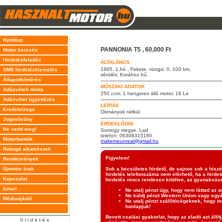
Nyitólap
PANNONIA T5 , 60,000 Ft
Motor keresés
Hirdetésfeladás
ÁLTALÁNOS
1965. 1.hó , Fekete, vizsga: 0, 100 km,
SMS hirdetéskiemelés
sérülés: Korához hű.
Állapotfelmérés
MŰSZAKI ADATOK
Adásvételi minta
250 ccm, 1 hengeres álló motor, 16 Le
Adásvétel ügyintézés
LEÍRÁS
Eredetvizsga
Okmányok nélkül.
Jogosítvány
ÉRDEKLŐDNI
Ne vedd meg!
Somogy megye, Lad
telefon: 06306315160
Motorbontók
makemeunreal@gmail.hu
Robogó alkatrészek
Figyelem!
Rendezvények
Újmotor árak
Sok a becsületes hirdető, de sajnos sok a hisz
hirdetés telefonszáma nem elérhető, ha a hirdető
Kapcsolat
hirdetés nincs rendesen kitöltve, az gyanakvásr
Email
Ne utalj pénzt úgy, hogy nem láttad az a
Ne küldj pénzt Western Union vagy eg
Médiaajánló
Ne utalj pénzt szállítócégeknek, hogy ma
honlapjuk!
Bevett csalási gyakorlat, hogy az eladó azt állí
h i r d e t é s