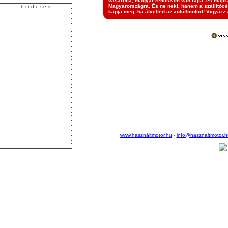
vásárolta, magyar rendszám van rajta, és majd a
Magyarországra. És ne neki, hanem a szállítócé
h i r d e t é s
kapja meg, ha átvetted az autót/motort! Vigyázz 
www.használtmotor.hu
-
info@hasznaltmotor.h