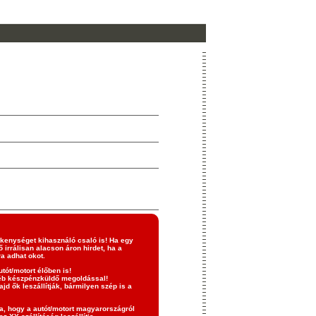
ékenységet kihasználó csaló is! Ha egy
 irrálisan alacson áron hirdet, ha a
a adhat okot.
utót/motort élőben is!
yéb készpénzküldő megoldással!
jd ők leszállítják, bármilyen szép is a
tja, hogy a autót/motort magyarországról