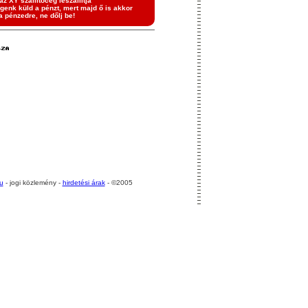
z XY szállítócég leszállítja
genk küld a pénzt, mert majd ő is akkor
a pénzedre, ne dőlj be!
u
- jogi közlemény -
hirdetési árak
- ©2005