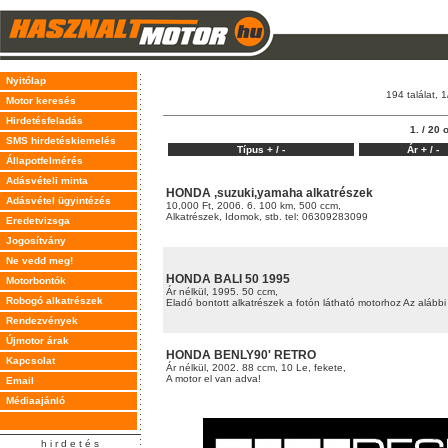
Nyitólap
194 találat, 1
Motor keresés
Hirdetésfeladás
1. / 20 
SMS hirdetéskiemelés
Típus
+
/
-
Ár
+
/
-
Állapotfelmérés
Adásvételi minta
HONDA ,suzuki,yamaha alkatrészek
Adásvétel ügyintézés
10,000 Ft, 2006. 6. 100 km, 500 ccm,
Alkatrészek, Idomok, stb. tel: 06309283099
Eredetvizsga
Jogosítvány
Ne vedd meg!
HONDA BALI 50 1995
Motorbontók
Ár nélkül, 1995. 50 ccm,
Robogó alkatrészek
Eladó bontott alkatrészek a fotón látható motorhoz Az alábbi 
Rendezvények
Újmotor árak
HONDA BENLY90' RETRO
Kapcsolat
Ár nélkül, 2002. 88 ccm, 10 Le, fekete,
A motor el van adva!
Email
Médiaajánló
h i r d e t é s