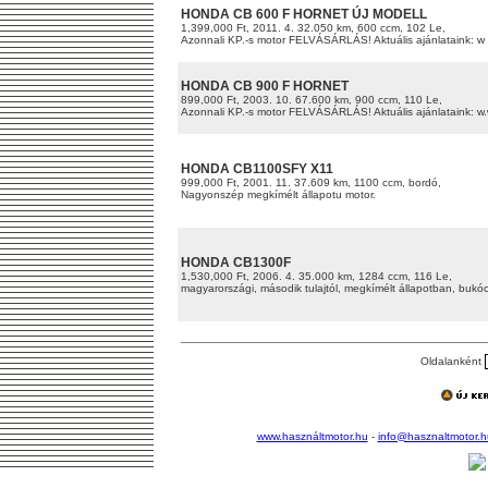
HONDA CB 600 F HORNET ÚJ MODELL
1,399,000 Ft, 2011. 4. 32.050 km, 600 ccm, 102 Le,
Azonnali KP.-s motor FELVÁSÁRLÁS! Aktuális ajánlataink: w 
HONDA CB 900 F HORNET
899,000 Ft, 2003. 10. 67.600 km, 900 ccm, 110 Le,
Azonnali KP.-s motor FELVÁSÁRLÁS! Aktuális ajánlataink: w.
HONDA CB1100SFY X11
999,000 Ft, 2001. 11. 37.609 km, 1100 ccm, bordó,
Nagyonszép megkímélt állapotu motor.
HONDA CB1300F
1,530,000 Ft, 2006. 4. 35.000 km, 1284 ccm, 116 Le,
magyarországi, második tulajtól, megkímélt állapotban, bukócs
Oldalanként
www.használtmotor.hu
-
info@hasznaltmotor.h